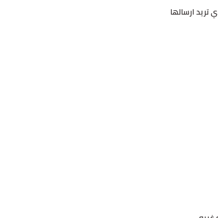
ي تريد ارسالها
 غيره