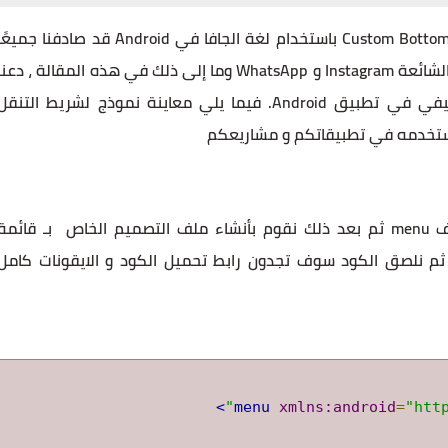
سنتعلم في هذا البرنامج التعليمي إنشاء Custom BottomNavigation باستخدام لغة الجافا في Android قد صادفنا جميع
تطبيقات بها شريط تنقل سفلي. تتضمن بعض الأمثلة الشائعة Instagram و WhatsApp وما إلى ذلك في هذه المقالة ، دعن
نتعلم كيفية تنفيذ مثل شريط التنقل السفلي الوظيفي في تطبيق Android. فيما يلي معاينة نموذج لشريط التنق
ستخدمه في تطبيقاتكم و مشاريعكم
BottomNavigatio ونقوم بتسميتها navigation.xml ثم نلصق الكود سوف تجدون رابط تحميل الكود و الايقونات كامل
>
xmlns:android
=
"htt