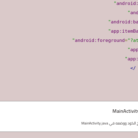
android
an
android:b
app:itemB
android:foreground
=
"?a
ap
app
/>