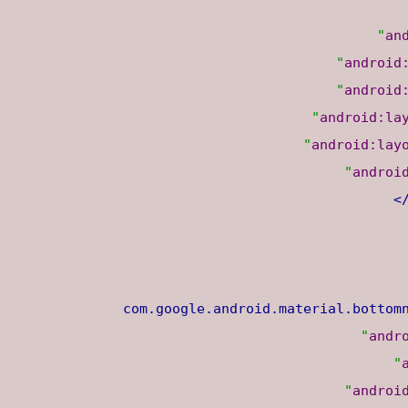
an
android
android
android:la
android:lay
androi
/
andr
androi