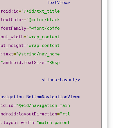
<TextView
droid:id
=
"@+id/txt_title"
:textColor
=
"@color/black"
:fontFamily
=
"@font/coffe"
yout_width
=
"wrap_content"
out_height
=
"wrap_content"
d:text
=
"@string/nav_home"
>
android:textSize
=
"30sp"
</LinearLayout>
<com.google.android.material.bottomnavigation.BottomNavigationView
oid:id
=
"@+id/navigation_main"
android:layoutDirection
=
"rtl"
d:layout_width
=
"match_parent"