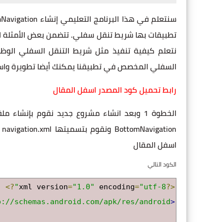
السفلي المخصص في تطبيقنا يمكنك أيضا تطويرة وا
رابط تحميل كود المصدر اسفل المقال
الخطوة 1 وبعد انشاء مشروع جديد نقوم بإنشاء ملف menu ثم بعد ذلك نقوم بأنشاء ملف التصميم الخاص بـ قائمة
n
اسفل المقال
الكود التالي
?>
xml version
=
"1.0"
 encoding
=
"utf-8"
<?
p://schemas.android.com/apk/res/android"
<menu