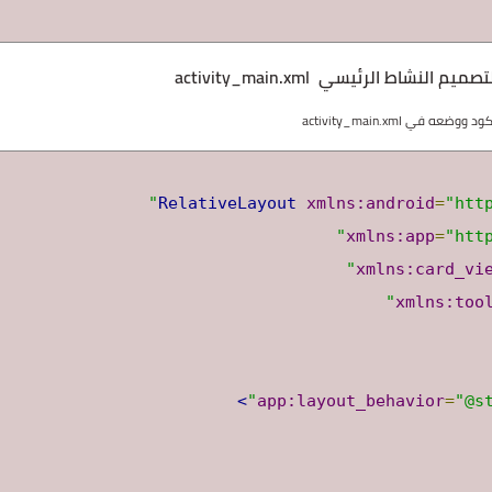
xmlns:android
=
"htt
xmlns:app
=
"htt
xmlns:card_vi
xmlns:too
>
app:layout_behavior
=
"@s