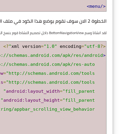
</menu>
الخطوة 2 الان سوف نقوم بوضع هذا الكود في ملف التصميم النشاط الرئيسي activity_main.xml
لقد انشانا وسم BottomNavigationView داخل تصميم النشاط قوم بنسخ الكود ووضعه في activity_main.xml
?>
xml version
=
"1.0"
 encoding
=
"utf-8"
<?
p://schemas.android.com/apk/res/android"
<RelativeLayout
p://schemas.android.com/apk/res-auto"
ew
=
"http://schemas.android.com/tools"
ls
=
"http://schemas.android.com/tools"
android:layout_width
=
"fill_parent"
android:layout_height
=
"fill_parent"
tring/appbar_scrolling_view_behavior"