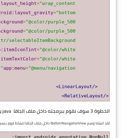
:layout_height
=
"wrap_content"
droid:layout_gravity
=
"bottom"
ackground
=
"@color/purple_500"
ackground
=
"@color/purple_500"
ttr/selectableItemBackground"
p:itemIconTint
=
"@color/white"
:itemTextColor
=
"@color/white"
app:menu
=
"@menu/navigation"
</LinearLayout>
</RelativeLayout>
الخطوة 3 سوف نقوم ببرمجته داخل ملف الجافا MainActivity.java
لقد انشانا وسم BottomNavigationView داخل ملف الجافا لنشاط قوم بنسخ الكود ووضعه في MainActivity.java