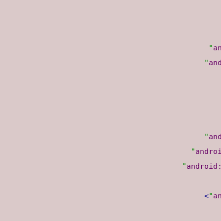
a
an
an
andro
android
>
a