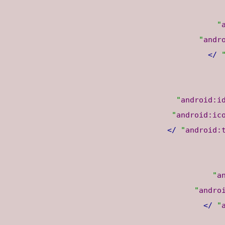
andr
/>
android:i
android:ic
/>
android:
a
andro
/>